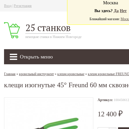
Москва
Вход
|
Регистрация
Ва
Вы здесь?
Да
Нет
Ближайший магазин:
Моск
25 станков
немецкие станки в Нижнем Новгороде
Открыть меню
Главная
»
кровельный инструмент
»
клещи кровельные
»
клещи кровельные FREUN
клещи изогнутые 45° Freund 60 мм сквоз
Артикул:
10045061
12 400
₽