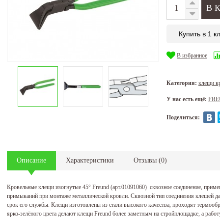
Купить в 1 к
В избранное
Категория:
клещи 
У нас есть ещё:
FR
Поделиться:
Описание
Характеристики
Отзывы
(
0
)
Кровельные клещи изогнутые 45° Freund (арт.01091060) сквозное соединение, прим
примыканий при монтаже металлической кровли. Сквозной тип соединения клещей да
срок его службы. Клещи изготовлены из стали высокого качества, проходят термоо
ярко-зелёного цвета делают клещи Freund более заметным на стройплощадке, а работ