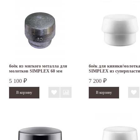
боёк из мягкого металла для
боёк для киянки/молотк
молотков SIMPLEX 60 мм
SIMPLEX из суперпласти
3209.060
мм 3207.080
5 100
7 200
₽
₽