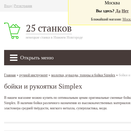
Москва
Вход
|
Регистрация
Ва
Вы здесь?
Да
Нет
Ближайший магазин:
Моск
25 станков
немецкие станки в Нижнем Новгороде
Открыть меню
Главная
»
ручной инструмент
»
молотки, кувалды, топоры и бойки Simplex
»
бойки и
бойки и рукоятки Simplex
В нашем магазине можно купить по оптимальным ценам оригинальные сменные бойк
Simplex. В наличии бойки различного назначения из высококачественных материалов: 
эластомера средней твёрдости, мягкого металла, суперпластика, меди.