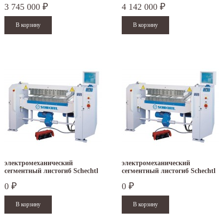
3 745 000
4 142 000
₽
₽
электромеханический
электромеханический
сегментный листогиб Schechtl
сегментный листогиб Schechtl
MAXI 150
MAXI 200
0
0
₽
₽