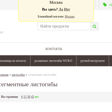
Москва
Валюта:
М
Вы здесь?
Да
Нет
Ближайший магазин:
Москва
оде
КОНТАКТЫ
ножницы по металлу
роликовые листогибы WUKO
ручной инструмент
лавная
»
листогибы
»
сегментные листогибы
сегментные листогибы
На странице
6
15
30
45
все