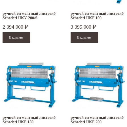
ручной сегментный листогиб
ручной сегментный листогиб
Schechtl UKV 200/S
Schechtl UKF 100
2 394 000
3 395 000
₽
₽
.12.2025
30.04.2025
ежим работы офисов в новогодние
30 апреля - работаем в обычном режиме с
аздники 2025 - 2026 г.: г. Москва: 29, 30
01 по 04 мая - выходные дни с 05 по 07 м
кабря - работаем в...
- работаем в обычном режиме с 08 по 11...
ручной сегментный листогиб
ручной сегментный листогиб
Schechtl UKF 150
Schechtl UKF 200
итать дальше
Читать дальше