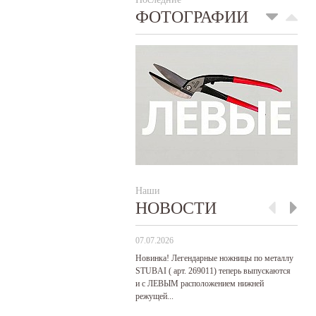
ФОТОГРАФИИ
Наши
НОВОСТИ
07.07.2026
29
Новинка! Легендарные ножницы по металлу
Р
STUBAI ( арт. 269011) теперь выпускаются
пр
и с ЛЕВЫМ расположением нижней
де
режущей...
Ч