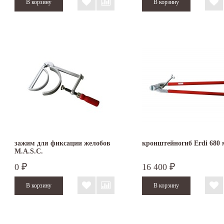
зажим для фиксации желобов
кронштейногиб Erdi 680
M.A.S.C.
0
16 400
₽
₽