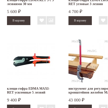
клещи-гофра EDMA RET 5 с 5
клещи-гофра EDMA ER
лезвиями 30 мм
RET угловые 3 лезвия
5 600
4 700
₽
₽
клещи-гофра EDMA MAXI-
инструмент для регулир
RET усиленные 5 лезвий
кронштейнов желобов 
9 400
43 000
₽
₽