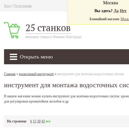
Москва
Вход
|
Регистрация
Ва
Вы здесь?
Да
Нет
Ближайший магазин:
Моск
25 станков
немецкие станки в Нижнем Новгороде
Открыть меню
Главная
»
кровельный инструмент
»
инструмент для монтажа водосточных систем
инструмент для монтажа водосточных си
В нашем магазине можно купить инструмент для монтажа водосточных систем: крон
для регулировки кронштейнов желобов и др.
На странице
6
15
30
45
все