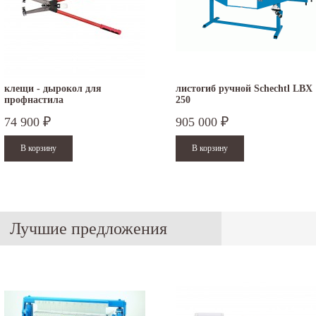
клещи - дырокол для
листогиб ручной Schechtl LBX
профнастила
250
74 900
905 000
₽
₽
.12.2025
30.04.2025
ежим работы офисов в новогодние
30 апреля - работаем в обычном режиме с
аздники 2025 - 2026 г.: г. Москва: 29, 30
01 по 04 мая - выходные дни с 05 по 07 м
кабря - работаем в...
- работаем в обычном...
итать дальше
Читать дальше
Лучшие предложения