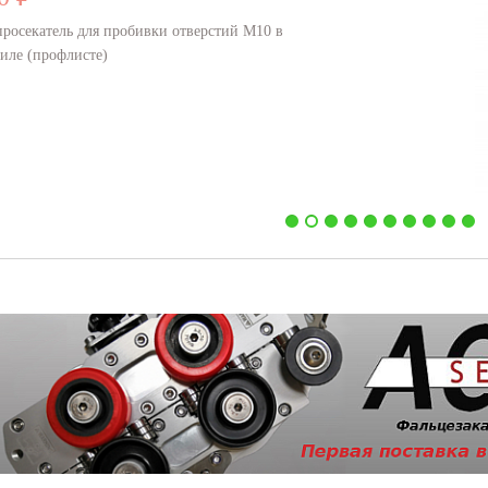
мобильный листогиб для тонкол
Узнать больше