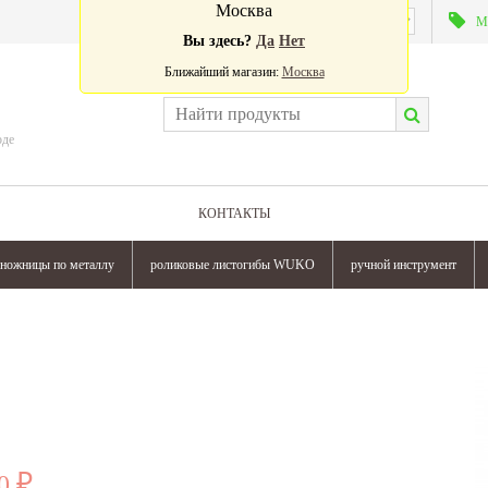
Москва
Валюта:
М
Вы здесь?
Да
Нет
Ближайший магазин:
Москва
оде
КОНТАКТЫ
ножницы по металлу
роликовые листогибы WUKO
ручной инструмент
905 000
₽