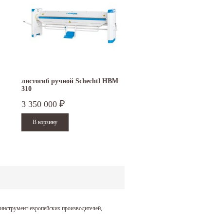
листогиб ручной Schechtl HBM
зиговочная машина RAS
310
12.35-3
3 350 000
2 200 000
₽
₽
инструмент европейских производителей,