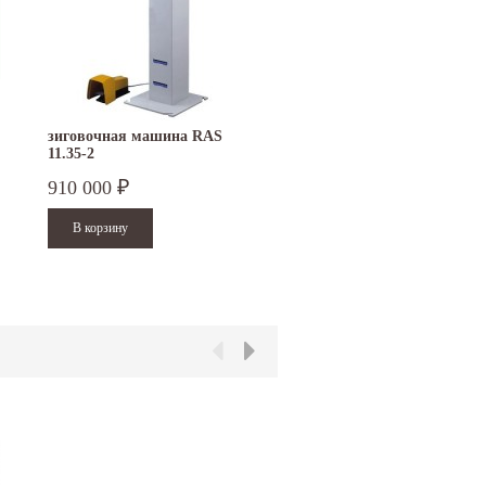
зиговочная машина RAS
рамка Stubai для двойно
11.35-2
фальца
910 000
29 500
₽
₽
15.10.2024
29.12.2023
Приглашаем посетить наш стенд на 30-й
Режим работы офисов в Москве и
ая
Международной промышленной выставке
Петербурге. Москва. 29 декабря 20
"Металл-Экспо'2024", которая пройдет с
9 до 18 часов; с 30...
29...
Читать дальше
Читать дальше