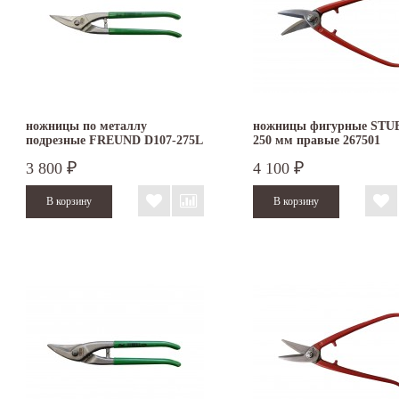
ножницы по металлу
ножницы фигурные STU
подрезные FREUND D107-275L
250 мм правые 267501
3 800
4 100
₽
₽