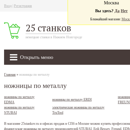
Москва
Вход
|
Регистрация
Ва
Вы здесь?
Да
Нет
Ближайший магазин:
Моск
25 станков
немецкие станки в Нижнем Новгороде
Открыть меню
Главная
»
ножницы по металлу
ножницы по металлу
ножницы по металлу
ножницы
ножницы по металлу ERDI
EDMA
FREUN
ножницы по металлу
электрические ножницы по металлу
STUBAI
TruTool
В магазине 25stankov.ru и офисах продаж в СПб и Москве можно купить профессион
французские ножницы по металлу производителей STUBAI, Erdi Bessey, Freund, ED