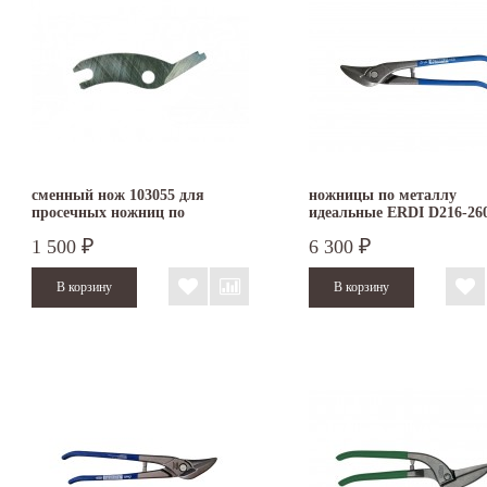
сменный нож 103055 для
ножницы по металлу
просечных ножниц по
идеальные ERDI D216-26
металлочерепице EDMA
левые
1 500
6 300
₽
₽