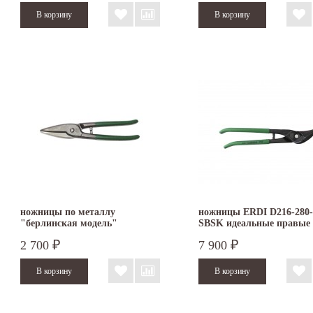
ножницы по металлу
ножницы ERDI D216-280-
"берлинская модель"
SBSK идеальные правые
FREUND D102-250
2 700
7 900
₽
₽