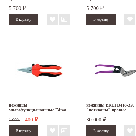
5 700
5 700
₽
₽
ножницы
ножницы ERDI D418-350
многофункциональные Edma
"пеликаны" правые
PLURICOUP’ TOUT прямые
1 400
30 000
₽
₽
1 600