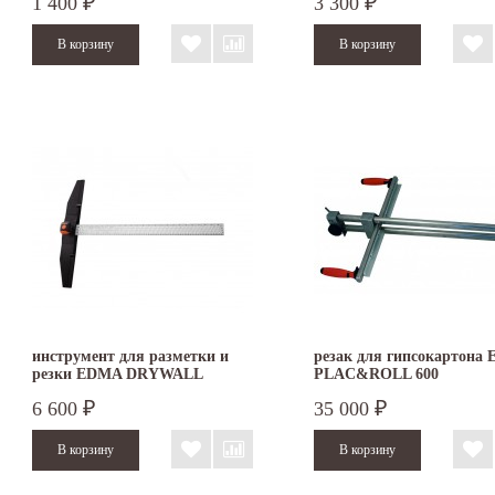
1 400
3 300
₽
₽
PROFILCUT MEGA
инструмент для разметки и
резак для гипсокартона
резки EDMA DRYWALL
PLAC&ROLL 600
6 600
35 000
₽
₽