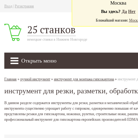
Москва
Вход
|
Регистрация
Ва
Вы здесь?
Да
Нет
Ближайший магазин:
Моск
25 станков
немецкие станки в Нижнем Новгороде
Открыть меню
Главная
»
ручной инструмент
»
инструмент для монтажа гипсокартона
»
инструмент д
инструмент для резки, разметки, обработ
В данном разделе содержатся инструменты для резки, разметки и механической обра
инструмента существенно упрощает работу с гипроком, одновременно повышая её к
представлены резаки для гипсокартона, ножовки, рулетки, строительные ножи, рашп
профессиональный инструмент для гипсокартона европейских производителей EDMA, 