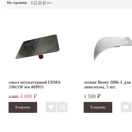
На странице
6
15
30
45
все
сокол штукатурный EDMA
лезвия Bessey DBK-L для
330х330 мм 069955
линолеума, 5 шт.
4 000
1 500
₽
₽
4 600