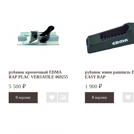
рубанок кромочный EDMA
рубанок мини рашпиль
RAP PLAC VERSATILE 069255
EASY RAP
для гипсокартона
5 500
1 900
₽
₽