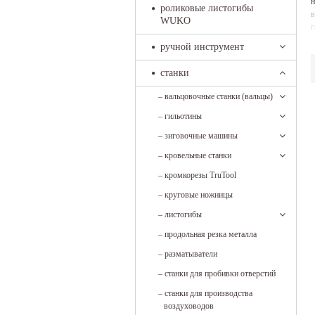
н
роликовые листогибы
в
WUKO
г
ручной инструмент
станки
–
вальцовочные станки (вальцы)
–
гильотины
–
зиговочные машины
–
кровельные станки
–
кромкорезы TruTool
–
круговые ножницы
–
листогибы
–
продольная резка металла
–
разматыватели
–
станки для пробивки отверстий
–
станки для производства
воздуховодов