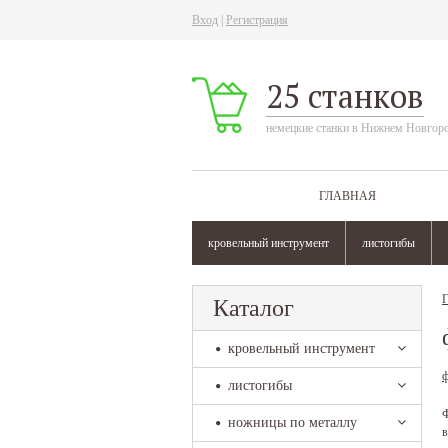
Вход
|
Регистрация
25 станков
немецкие станки в Нижнем Новгор
ГЛАВНАЯ
кровельный инструмент
листогибы
Г
Каталог
кровельный инструмент
ф
листогибы
Ф
ножницы по металлу
в