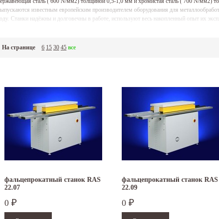
ержавеющая сталь ( 600 N/мм2) толщиной 0,5-1,0 мм и хромистая сталь ( 700 N/мм2) т
ыпускаются известным европейским производителем оборудования для металлообработ
оду. Станки надёжны и долговечны в работе, используют весь накопленный опыт их эксп
На странице
6
15
30
45
все
фальцепрокатный станок RAS
фальцепрокатный станок RAS
22.07
22.09
0
0
₽
₽