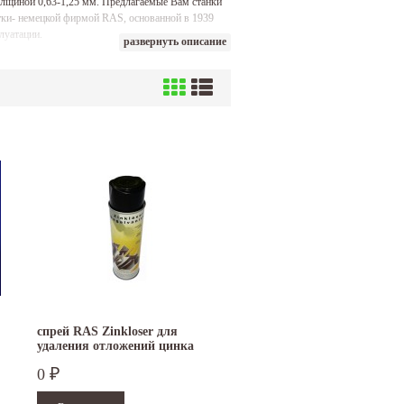
олщиной 0,63-1,25 мм. Предлагаемые Вам станки
ки- немецкой фирмой RAS, основанной в 1939
луатации.
развернуть описание
спрей RAS Zinkloser для
удаления отложений цинка
0
₽