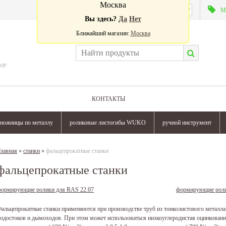
Москва
Валюта:
М
Вы здесь?
Да
Нет
Ближайший магазин:
Москва
оде
КОНТАКТЫ
ножницы по металлу
роликовые листогибы WUKO
ручной инструмент
лавная
»
станки
»
фальцепрокатные станки
фальцепрокатные станки
ормирующие ролики для RAS 22.07
формирующие роли
альцепрокатные станки применяются при производстве труб из тонколистового металла 
одостоков и дымоходов. При этом может использоваться низкоуглеродистая оцинкованна