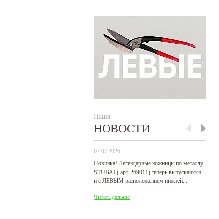
Наши
НОВОСТИ
07.07.2026
29
Новинка! Легендарные ножницы по металлу
Р
STUBAI ( арт. 269011) теперь выпускаются
пр
и с ЛЕВЫМ расположением нижней...
де
Читать дальше
Ч