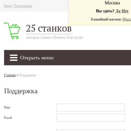
Москва
Вход
|
Регистрация
Ва
Вы здесь?
Да
Нет
Ближайший магазин:
Моск
25 станков
немецкие станки в Нижнем Новгороде
Открыть меню
Главная
»
Поддержка
Поддержка
Имя
Email