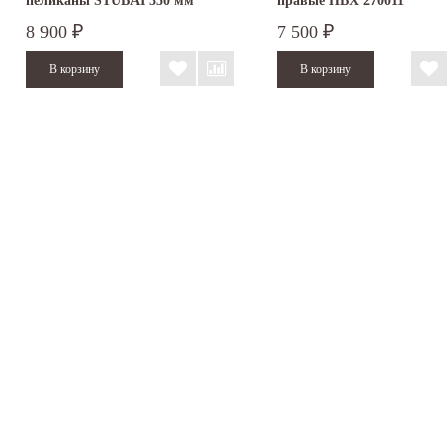
пеликаны STUBAI 350 мм
правые ПВХ 270011
ПВХ...
8 900
7 500
₽
₽