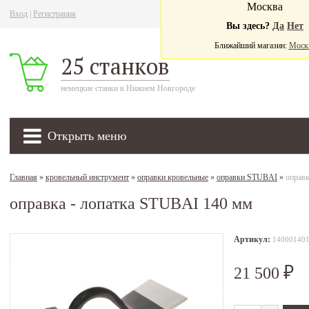
Москва
Вход
|
Регистрация
Ва
Вы здесь?
Да
Нет
Ближайший магазин:
Моск
25 станков
немецкие станки в Нижнем Новгороде
Открыть меню
Главная
»
кровельный инструмент
»
оправки кровельные
»
оправки STUBAI
»
оправ
оправка - лопатка STUBAI 140 мм
Артикул:
14000140
21 500
₽