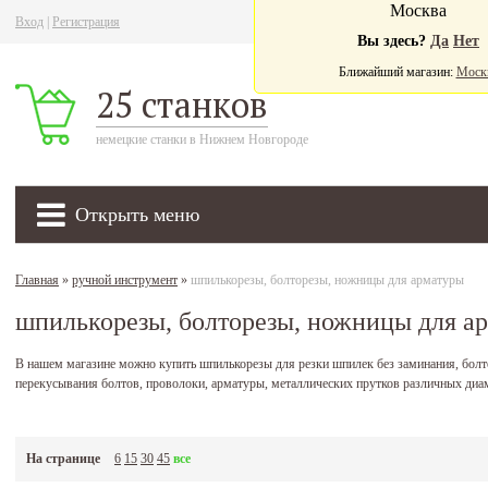
Москва
Вход
|
Регистрация
Ва
Вы здесь?
Да
Нет
Ближайший магазин:
Моск
25 станков
немецкие станки в Нижнем Новгороде
Открыть меню
Главная
»
ручной инструмент
»
шпилькорезы, болторезы, ножницы для арматуры
шпилькорезы, болторезы, ножницы для а
В нашем магазине можно купить шпилькорезы для резки шпилек без заминания, бол
перекусывания болтов, проволоки, арматуры, металлических прутков различных диа
На странице
6
15
30
45
все