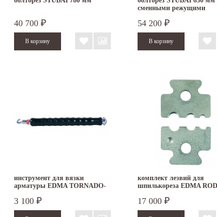
болторез STUBAI 780 мм
болторез STUBAI 630 мм 
сменными режущими
призмами
40 700
54 200
₽
₽
инструмент для вязки
комплект лезвий для
арматуры EDMA TORNADO-
шпилькореза EDMA RO
PRO
3 100
17 000
₽
₽