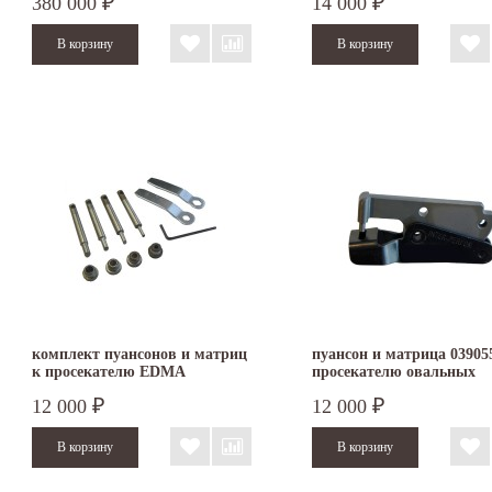
380 000
14 000
₽
₽
комплект пуансонов и матриц
пуансон и матрица 03905
к просекателю EDMA
просекателю овальных
POLYPERFOR
отверстий EDMA
12 000
12 000
₽
₽
INTERPERFOR