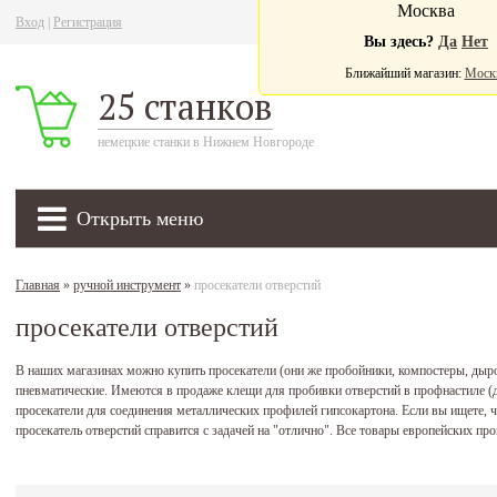
Москва
Вход
|
Регистрация
Ва
Вы здесь?
Да
Нет
Ближайший магазин:
Моск
25 станков
немецкие станки в Нижнем Новгороде
Открыть меню
Главная
»
ручной инструмент
»
просекатели отверстий
просекатели отверстий
В наших магазинах можно купить просекатели (они же пробойники, компостеры, дыро
пневматические. Имеются в продаже клещи для пробивки отверстий в профнастиле (д
просекатели для соединения металлических профилей гипсокартона. Если вы ищете, ч
просекатель отверстий справится с задачей на "отлично". Все товары европейских 