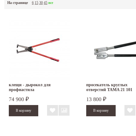
На странице
6
15
30
45
все
клещи - дырокол для
просекатель круглых
профнастила
отверстий TAMA 21 101
74 900
13 800
₽
₽