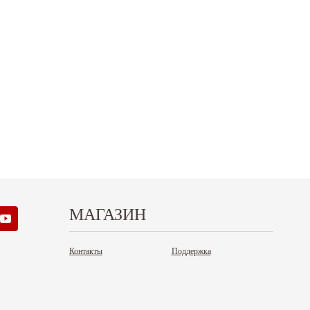
.12.2025
30.04.2025
ежим работы офисов в новогодние
30 апреля - работаем в обычном режиме с
аздники 2025 - 2026 г.: г. Москва: 29, 30
01 по 04 мая - выходные дни с 05 по 07 м
кабря - работаем в обычном режиме,...
- работаем в обычном режиме с 08 по...
итать дальше
Читать дальше
МАГАЗИН
Контакты
Поддержка