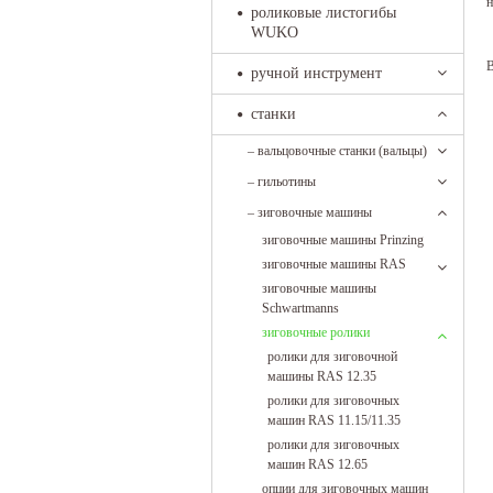
н
роликовые листогибы
WUKO
В
ручной инструмент
станки
–
вальцовочные станки (вальцы)
–
гильотины
–
зиговочные машины
зиговочные машины Prinzing
зиговочные машины RAS
зиговочные машины
Schwartmanns
зиговочные ролики
ролики для зиговочной
машины RAS 12.35
ролики для зиговочных
машин RAS 11.15/11.35
ролики для зиговочных
машин RAS 12.65
опции для зиговочных машин