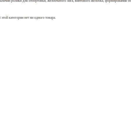
аличии ролики для отбортовки, желобчатого зига, винтового желобка, формирования бо
 этой категории нет ни одного товара.