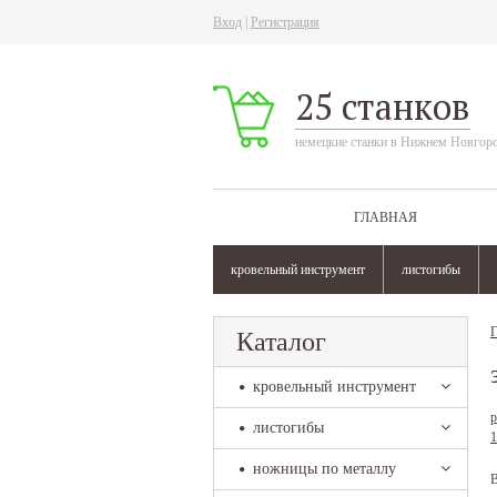
Вход
|
Регистрация
25 станков
немецкие станки в Нижнем Новгор
ГЛАВНАЯ
кровельный инструмент
листогибы
Г
Каталог
кровельный инструмент
р
листогибы
1
ножницы по металлу
В