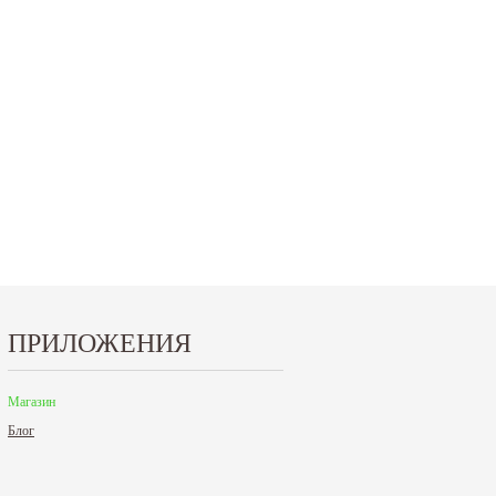
15.10.2024
29.12.2023
Приглашаем посетить наш стенд на 30-й
Режим работы офисов в Москве и
ая
Международной промышленной выставке
Петербурге. Москва. 29 декабря 20
"Металл-Экспо'2024", которая пройдет с...
9 до 18 часов;...
Читать дальше
Читать дальше
ПРИЛОЖЕНИЯ
Магазин
Блог