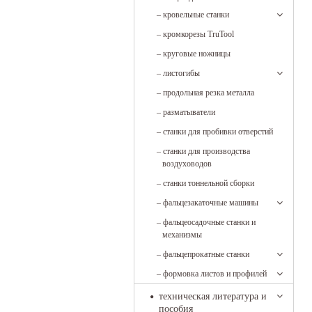
–
кровельные станки
–
кромкорезы TruTool
–
круговые ножницы
–
листогибы
–
продольная резка металла
–
разматыватели
–
станки для пробивки отверстий
–
станки для производства
воздуховодов
–
станки тоннельной сборки
–
фальцезакаточные машины
–
фальцеосадочные станки и
механизмы
–
фальцепрокатные станки
–
формовка листов и профилей
техническая литература и
пособия