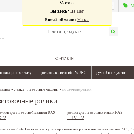
Москва
Валюта:
М
Вы здесь?
Да
Нет
Ближайший магазин:
Москва
оде
КОНТАКТЫ
ножницы по металлу
роликовые листогибы WUKO
ручной инструмент
лавная
»
станки
»
зиговочные машины
»
зиговочные ролики
зиговочные ролики
олики для зиговочной машины RAS
ролики для зиговочных машин RAS
2.35
11.15/11.35
 магазине 25stankov.ru можно купить оригинальные ролики зиговочных машин RAS, Pri