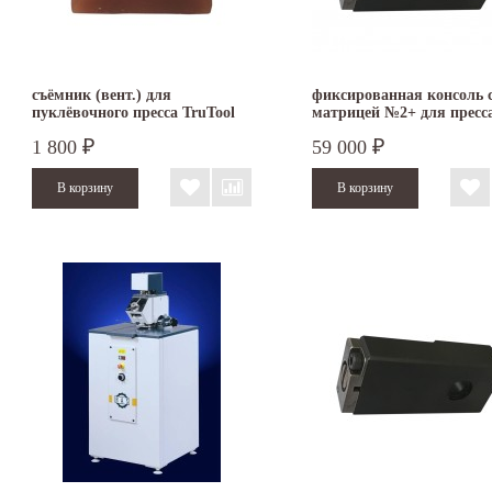
съёмник (вент.) для
фиксированная консоль 
пуклёвочного пресса TruTool
матрицей №2+ для пресс
TF 350
TruTool TF 350
1 800
59 000
₽
₽