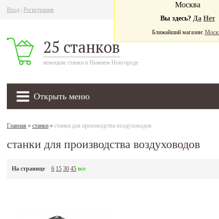
Москва
Вход
|
Регистрация
Ва
Вы здесь?
Да
Нет
Ближайший магазин:
Моск
25 станков
немецкие станки в Нижнем Новгороде
Открыть меню
Главная
»
станки
»
станки для производства воздуховодов
станки для производства воздуховодов
На странице
6
15
30
45
все