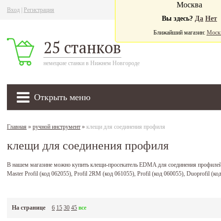
Москва
Вход
|
Регистрация
Ва
Вы здесь?
Да
Нет
Ближайший магазин:
Моск
25 станков
немецкие станки в Нижнем Новгороде
Открыть меню
Главная
»
ручной инструмент
»
клещи для соединения профиля
клещи для соединения профиля
В нашем магазине можно купить клещи-просекатель EDMA для соединения профилей г
Master Profil (код 062055), Profil 2RM (код 061055), Profil (код 060055), Duoprofil (код
На странице
6
15
30
45
все