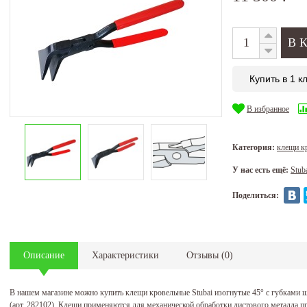
Купить в 1 к
В избранное
Категория:
клещи к
У нас есть ещё:
Stub
Поделиться:
Описание
Характеристики
Отзывы
(
0
)
В нашем магазине можно купить клещи кровельные Stubai изогнутые 45° с губками 
(арт. 282102). Клещи применяются для механической обработки листового металла п