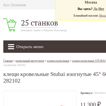
Москва
Вход
|
Регистрация
Ва
Вы здесь?
Да
Нет
Ближайший магазин:
Моск
25 станков
немецкие станки в Нижнем Новгороде
Открыть меню
Главная
»
кровельный инструмент
»
клещи кровельные
»
клещи кровельные STUBAI
соединение 282102
клещи кровельные Stubai изогнутые 45° 
282102
Артикул:
10045061
11 300
₽