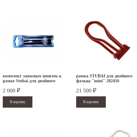
комплект запасных шпилек к
рамка STUBAI для двойного
рамке Stubai для двойного
фальца "mini" 282416
фальца 282423
2 000
21 500
₽
₽