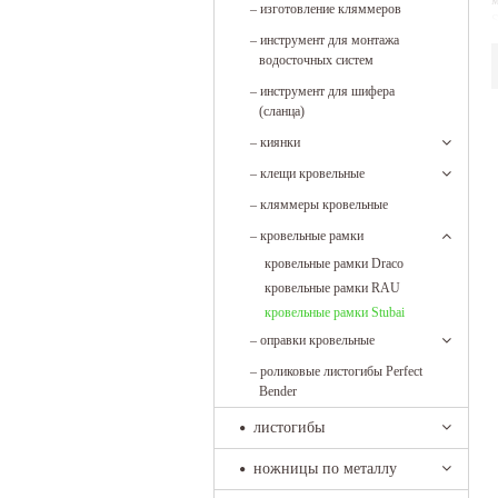
м
–
изготовление кляммеров
S
–
инструмент для монтажа
п
водосточных систем
к
–
инструмент для шифера
(сланца)
–
киянки
–
клещи кровельные
–
кляммеры кровельные
–
кровельные рамки
кровельные рамки Draco
кровельные рамки RAU
кровельные рамки Stubai
–
оправки кровельные
–
роликовые листогибы Perfect
Bender
листогибы
ножницы по металлу