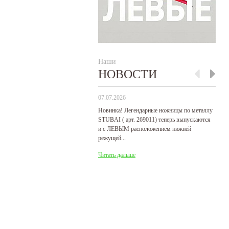
Наши
НОВОСТИ
07.07.2026
29
Новинка! Легендарные ножницы по металлу
Р
STUBAI ( арт. 269011) теперь выпускаются
пр
и с ЛЕВЫМ расположением нижней
де
режущей...
Ч
Читать дальше