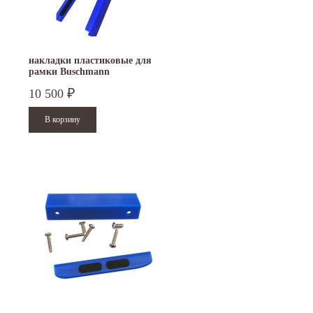
накладки пластиковые для
рамки Buschmann
10 500
₽
15.10.2024
29.12.2023
Приглашаем посетить наш стенд на 30-й
Режим работы офисов в Москве и
ая
Международной промышленной выставке...
Петербурге. Москва. 29 декабря 20
9 до 18 часов; с 30...
Читать дальше
Читать дальше