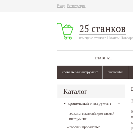
Вход
|
Регистрация
25 станков
немецкие станки в Нижнем Новгор
ГЛАВНАЯ
кровельный инструмент
листогибы
Г
Каталог
кровельный инструмент
В
–
вспомогательный кровельный
и
инструмент
к
–
горелки пропановые
р