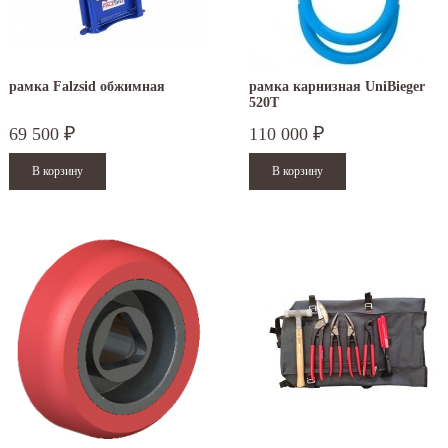
рамка Falzsid обжимная
рамка карнизная UniBieger
520T
69 500
110 000
₽
₽
.12.2025
30.04.2025
ежим работы офисов в новогодние
30 апреля - работаем в обычном режиме с
аздники 2025 - 2026 г.: г. Москва: 29, 30
01 по 04 мая - выходные дни с 05 по 07 м
кабря - работаем в...
- работаем в обычном режиме...
итать дальше
Читать дальше