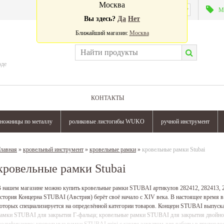
Москва
Валюта:
М
Вы здесь?
Да
Нет
Ближайший магазин:
Москва
оде
КОНТАКТЫ
ножницы по металлу
роликовые листогибы WUKO
ручной инструмент
лавная
»
кровельный инструмент
»
кровельные рамки
»
кровельные рамки Stubai
кровельные рамки Stubai
 нашем магазине можно купить кровельные рамки STUBAI артикулов 282412, 282413, 28
стория Концерна STUBAI (Австрия) берёт своё начало с ХIV века. В настоящее время 
оторых специализируется на определённой категории товаров. Концерн STUBAI выпуск
амки STUBAI для закрытия Г-фальца; кровельные рамки STUBAI для закрытия двойного