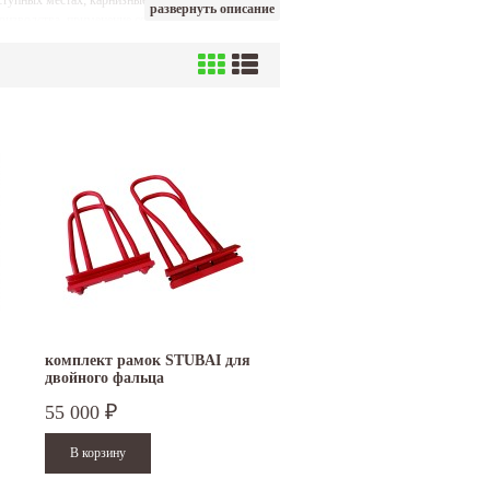
ступных местах; карнизные кровельные рамки
развернуть описание
изводства, применение современных технологий
ою ведущих производителей и поставщиков
комплект рамок STUBAI для
двойного фальца
55 000
₽