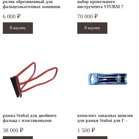
ролик обрезиненный для
набор кровельного
фальцезакаточных машинок
инструмента STUBAI 7
ACCU и DOUBLE SEAMER
предметов S283905
6 000
70 000
₽
₽
рамка Stubai для двойного
комплект запасных шпилек
фальца с пластиковыми
для рамки Stubai для Г -
накладками
фальца 282421
38 000
1 500
₽
₽