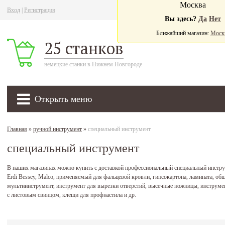
Москва
Вход
|
Регистрация
Ва
Вы здесь?
Да
Нет
Ближайший магазин:
Моск
25 станков
немецкие станки в Нижнем Новгороде
Открыть меню
Главная
»
ручной инструмент
»
специальный инструмент
специальный инструмент
В наших магазинах можно купить с доставкой профессиональный специальный ин
Erdi Bessey, Malco, применяемый для фальцевой кровли, гипсокартона, ламината, об
мультиинструмент, инструмент для вырезки отверстий, высечные ножницы, инструме
с листовым свинцом, клещи для профнастила и др.