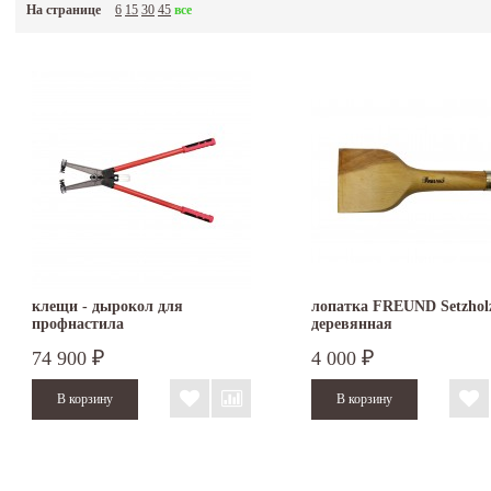
На странице
6
15
30
45
все
клещи - дырокол для
лопатка FREUND Setzhol
профнастила
деревянная
74 900
4 000
₽
₽