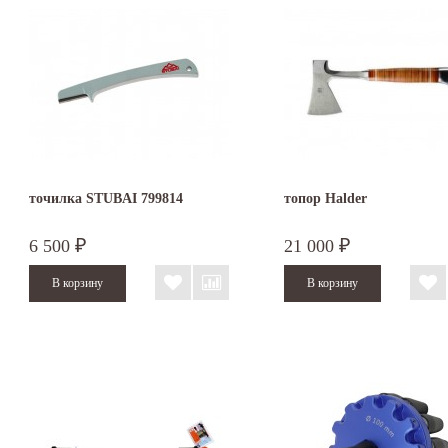
точилка STUBAI 799814
топор Halder
6 500
21 000
₽
₽