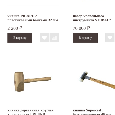
киянка PICARD с
набор кровельного
пластиковыми бойками 32 мм
инструмента STUBAI 7
2522001-32
предметов S283905
2 200
70 000
₽
₽
киянка деревянная круглая
киянка Supercraft
клиновидная FREUND
безынерционная 40 мм