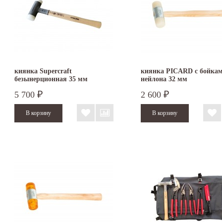
киянка Supercraft
киянка PICARD с бойкам
безынерционная 35 мм
нейлона 32 мм
3366.035
5 700
2 600
₽
₽