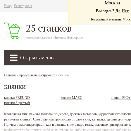
Москва
Вход
|
Регистрация
Ва
Вы здесь?
Да
Нет
Ближайший магазин:
Моск
25 станков
немецкие станки в Нижнем Новгороде
Открыть меню
Главная
»
кровельный инструмент
»
киянки
киянки
киянки FREUND
киянки MASC
киянки PIC
киянки Supercraft
Кровельная киянка - это молоток из дерева, цветных металлов, ударопрочного пласти
резиновая киянка). Слово киянка произошло от слова кий, т.е. палка, дубина для уда
Причем в настоящее время, как и раньше, в дело идут только плотные прикорневые ч
выбирается либо круглая, либо прямоугольная, либо круглая клиновидная, либо пря