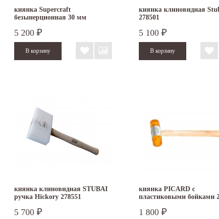
киянка Supercraft
киянка клиновидная Stu
безынерционная 30 мм
278501
3366.030
5 200
5 100
₽
₽
киянка клиновидная STUBAI
киянка PICARD с
ручка Hickory 278551
пластиковыми бойками 
2522001-27
5 700
1 800
₽
₽