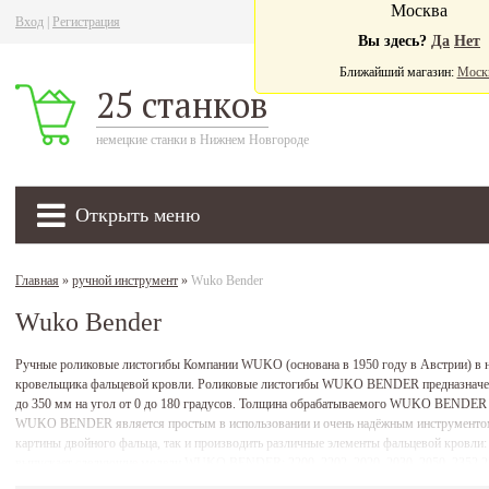
Москва
Вход
|
Регистрация
Ва
Вы здесь?
Да
Нет
Ближайший магазин:
Моск
25 станков
немецкие станки в Нижнем Новгороде
Открыть меню
Главная
»
ручной инструмент
»
Wuko Bender
Wuko Bender
Ручные роликовые листогибы Компании WUKO (основана в 1950 году в Австрии) в
кровельщика фальцевой кровли. Роликовые листогибы WUKO BENDER предназначены
до 350 мм на угол от 0 до 180 градусов. Толщина обрабатываемого WUKO BENDER м
WUKO BENDER является простым в использовании и очень надёжным инструмен
картины двойного фальца, так и производить различные элементы фальцевой кровли
выпускает следующие модели WUKO BENDER: 2200, 2202, 2020, 2030, 2050, 2352,2350
6200, 8200, 7200, 6350, 7350. Купить WUKO Bender можно в наших магазинах.