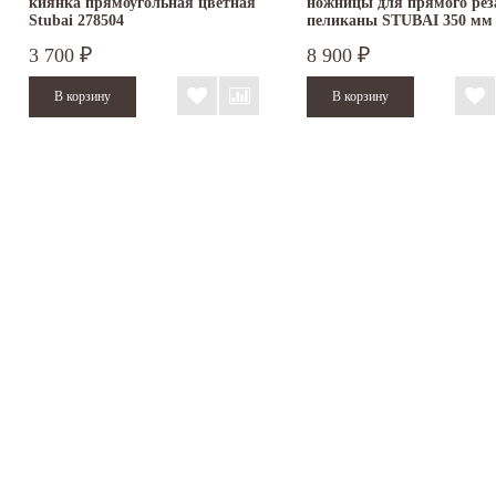
киянка прямоугольная цветная
ножницы для прямого рез
Stubai 278504
пеликаны STUBAI 350 мм
ПВХ...
3 700
8 900
₽
₽