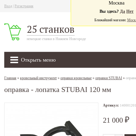
Москва
Вход
|
Регистрация
Ва
Вы здесь?
Да
Нет
Ближайший магазин:
Моск
25 станков
немецкие станки в Нижнем Новгороде
Открыть меню
Главная
»
кровельный инструмент
»
оправки кровельные
»
оправки STUBAI
»
оправ
оправка - лопатка STUBAI 120 мм
Артикул:
14000120
21 000
₽