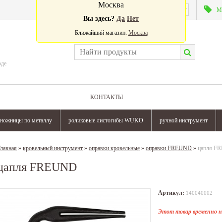
Москва
Валюта:
М
Вы здесь?
Да
Нет
Ближайший магазин:
Москва
оде
КОНТАКТЫ
ножницы по металлу
роликовые листогибы WUKO
ручной инструмент
лавная
»
кровельный инструмент
»
оправки кровельные
»
оправки FREUND
»
цапля F
цапля FREUND
Артикул:
140040002
Этот товар временно н