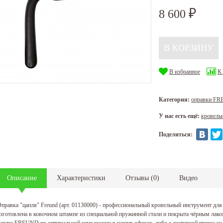
8 600
₽
В избранное
К
Категория:
оправки F
У нас есть ещё:
кровель
Поделиться:
Описание
Характеристики
Отзывы
(
0
)
Видео
правка "цапля" Freund (арт. 01130000) - профессиональный кровельный инструмент для
зготовлена в ковочном штампе из специальной пружинной стали и покрыта чёрным лако
аплю FREUND по оптимальной цене можно в наших офисах, либо с доставкой прямо на 