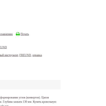
 сравнению
Печать
REUND
ный инструмент
,
FREUND
,
оправка
 формирования углов (конвертов). Цапля
м. Глубина захвата 130 мм. Купить кровельную
объект.