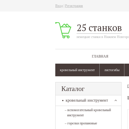
Вход
|
Регистрация
25 станков
немецкие станки в Нижнем Новгор
ГЛАВНАЯ
кровельный инструмент
листогибы
Г
Каталог
кровельный инструмент
–
вспомогательный кровельный
инструмент
–
горелки пропановые