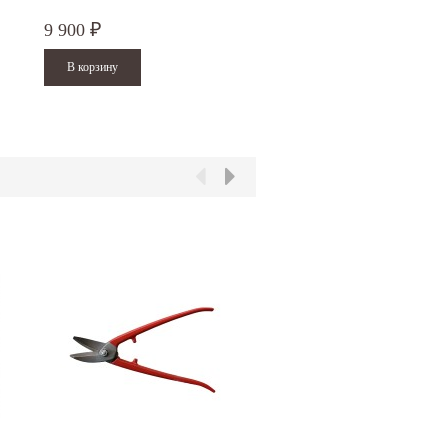
9 900
34 100
₽
₽