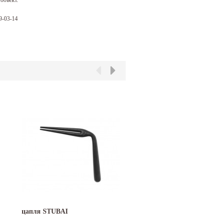
9-03-14
цапля STUBAI
гибочный инструмент R
PEK малый