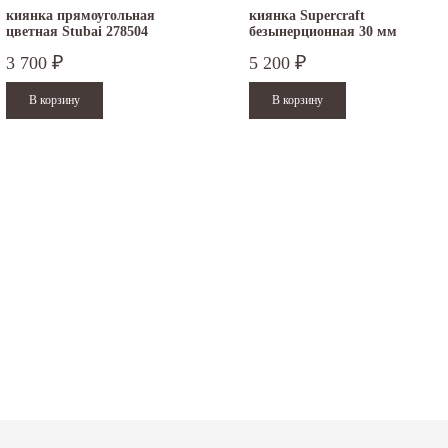
киянка прямоугольная
киянка Supercraft
цветная Stubai 278504
безынерционная 30 мм
3366.030
3 700
5 200
₽
₽
.12.2025
30.04.2025
ежим работы офисов в новогодние
30 апреля - работаем в обычном режиме с
аздники 2025 - 2026 г.: г. Москва: 29, 30
01 по 04 мая - выходные дни с 05 по 07 м
кабря - работаем в...
- работаем в обычном режиме с 08 по 11
мая...
итать дальше
Читать дальше