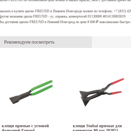
аказать и купить цаплю FREUND в Нижнем Новгороде можно по телефону:
+7 (831) 42
ругие названия цапли FREUND - ус, оправка, конвертогиб 01130000 4014118003019
ы доставим цаплю FREUND в Нижний Новгород по цене 8 600
максимально быстро.
₽
Рекомендуем посмотреть
клещи прямые с угловой
клещи Stubai прямые для
функцией Freund
конвертов 80 мм 282851