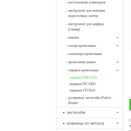
–
изготовление кляммеров
–
инструмент для монтажа
водосточных систем
–
инструмент для шифера
(сланца)
–
киянки
–
клещи кровельные
–
кляммеры кровельные
–
кровельные рамки
–
оправки кровельные
оправки FREUND
оправки PICARD
оправки STUBAI
–
роликовые листогибы Perfect
Bender
листогибы
О
ножницы по металлу
и
ц