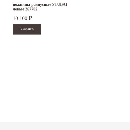
ножницы радиусные STUBAI
ножницы для прямого р
левые 267702
пеликаны STUBAI 350 м
ПВХ...
10 100
8 900
₽
₽
15.10.2024
29.12.2023
Приглашаем посетить наш стенд на 30-й
Режим работы офисов в Москве и
ая
Международной промышленной выставке
Петербурге. Москва. 29 декабря 20
"Металл-Экспо'2024",...
9 до 18 часов; с 30 декабря 2023 г.,
Читать дальше
Читать дальше