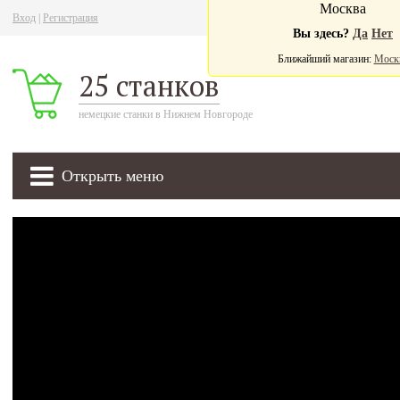
Москва
Вход
|
Регистрация
Ва
Вы здесь?
Да
Нет
Ближайший магазин:
Моск
25 станков
немецкие станки в Нижнем Новгороде
Открыть меню