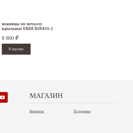
кабря - работаем в обычном...
- работаем в обычном режиме с 08 по...
итать дальше
Читать дальше
ножницы по металлу
идеальные ERDI D29ASS-2
правые
8 800
₽
МАГАЗИН
Контакты
Поддержка