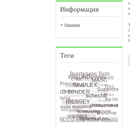
н
Информация
п
п
З
Реквизиты
Д
д
М
Теги