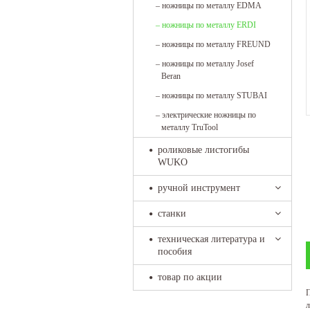
–
ножницы по металлу EDMA
–
ножницы по металлу ERDI
–
ножницы по металлу FREUND
–
ножницы по металлу Josef
Beran
–
ножницы по металлу STUBAI
–
электрические ножницы по
металлу TruTool
роликовые листогибы
WUKO
ручной инструмент
станки
техническая литература и
пособия
товар по акции
л