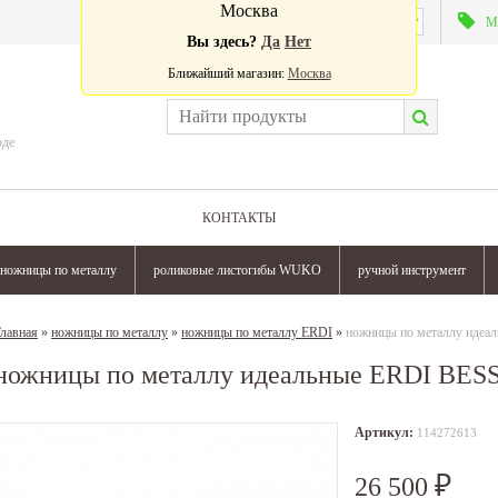
Москва
Валюта:
М
Вы здесь?
Да
Нет
Ближайший магазин:
Москва
оде
КОНТАКТЫ
ножницы по металлу
роликовые листогибы WUKO
ручной инструмент
лавная
»
ножницы по металлу
»
ножницы по металлу ERDI
»
ножницы по металлу иде
ножницы по металлу идеальные ERDI BES
Артикул:
114272613
26 500
₽