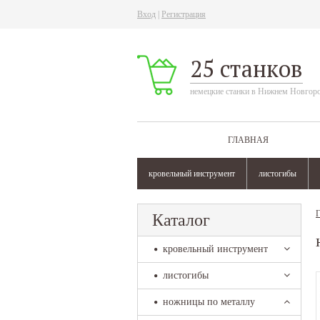
Вход
|
Регистрация
25 станков
немецкие станки в Нижнем Новгор
ГЛАВНАЯ
кровельный инструмент
листогибы
Г
Каталог
кровельный инструмент
листогибы
ножницы по металлу