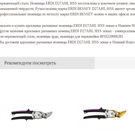
ержавеющей стали. Ножницы ERDI D27AHL HSS изготовлены в ковочном штампе, име
овышенной твёрдости. Ручки ножниц марки ERDI BESSEY D27AHL-HSS имеют эргоном
рофессиональные ножницы по металлу марки ERDI BESSEY можно в наших офисах или с
аказать и купить идеальные рычажные ножницы ERDI D27AHL HSS левые в Нижнем Н
ругие названия идеальных рычажных ножниц ERDI D27AHL HSS левых - универсальн
ля нержавеющей стали, ножницы эрди, ножницы для нержавейки 4010220000281
ы доставим идеальные рычажные ножницы ERDI D27AHL HSS левые в Нижний Новгор
Рекомендуем посмотреть