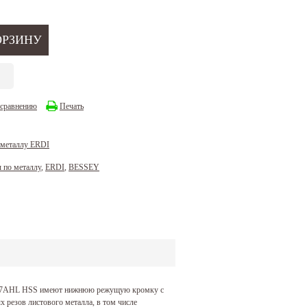
 сравнению
Печать
 металлу ERDI
 по металлу
,
ERDI
,
BESSEY
D27AHL HSS имеют нижнюю режущую кромку с
резов листового металла, в том числе