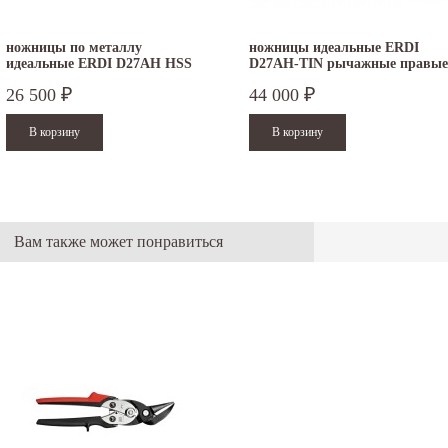
ножницы по металлу
ножницы идеальные ERDI
идеальные ERDI D27AH HSS
D27AH-TIN рычажные правые
правые
26 500
44 000
₽
₽
Вам также может понравиться
.12.2025
30.04.2025
ежим работы офисов в новогодние
30 апреля - работаем в обычном режиме с
аздники 2025 - 2026 г.: г. Москва: 29, 30
01 по 04 мая - выходные дни с 05 по 07 м