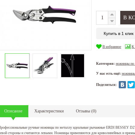
Купить в 1 клик
В избранное
К
Категория:
ножницы по
У нас есть ещё:
ножницы
Поделиться:
Описание
Характеристики
Отзывы
(
0
)
Профессиональные ручные ножницы по металлу идеальные рычажные ERDI BESSEY 
евой стороны и считаются левыми. Ножницы применяются для криволинейных и прямых 