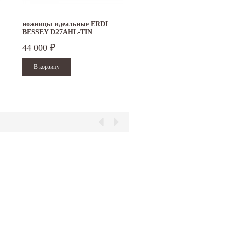
ножницы идеальные ERDI
ремонтный комплект дл
BESSEY D27AHL-TIN
рычажных ножниц ERDI
рычажные левые
D29
44 000
1 300
₽
₽
15.10.2024
29.12.2023
Приглашаем посетить наш стенд на 30-й
Режим работы офисов в Москве и
ая
Международной промышленной выставке...
Петербурге. Москва. 29 декабря 20