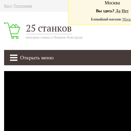
Москва
Вход
|
Регистрация
Ва
Вы здесь?
Да
Нет
Ближайший магазин:
Моск
25 станков
немецкие станки в Нижнем Новгороде
Открыть меню