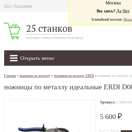
Москва
Вход
|
Регистрация
Ва
Вы здесь?
Да
Нет
Ближайший магазин:
Моск
25 станков
немецкие станки в Нижнем Новгороде
Открыть меню
Главная
»
ножницы по металлу
»
ножницы по металлу ERDI
»
ножницы по металлу и
ножницы по металлу идеальные ERDI D0
Артикул:
11008230
5 600
₽