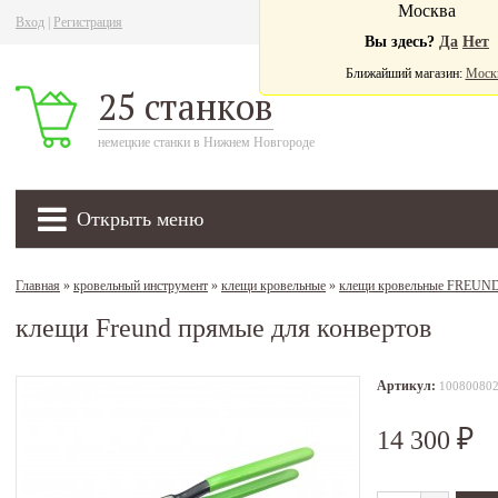
Москва
Вход
|
Регистрация
Ва
Вы здесь?
Да
Нет
Ближайший магазин:
Моск
25 станков
немецкие станки в Нижнем Новгороде
Открыть меню
Главная
»
кровельный инструмент
»
клещи кровельные
»
клещи кровельные FREUN
клещи Freund прямые для конвертов
Артикул:
10080080
14 300
₽